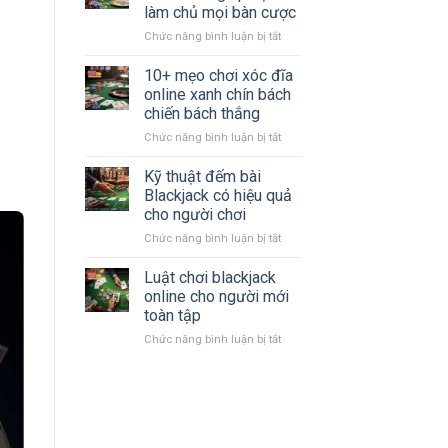
Xỉu
cho
làm chủ mọi bàn cược
Luôn
tân
Chức năng bình luận bị tắt
ở
Thắng
thủ
Cách
Nhà
nghe
Cái
10+ mẹo chơi xóc đĩa
vị
Đỉnh
online xanh chín bách
xóc
Nhất
chiến bách thắng
đĩa
Chức năng bình luận bị tắt
ở
chuẩn
10+
xác
mẹo
giúp
Kỹ thuật đếm bài
chơi
bạn
Blackjack có hiệu quả
xóc
làm
cho người chơi
đĩa
chủ
Chức năng bình luận bị tắt
ở
online
mọi
Kỹ
xanh
bàn
thuật
chín
Luật chơi blackjack
cược
đếm
bách
online cho người mới
bài
chiến
toàn tập
Blackjack
bách
Chức năng bình luận bị tắt
ở
có
thắng
Luật
hiệu
chơi
quả
blackjack
cho
online
người
cho
chơi
người