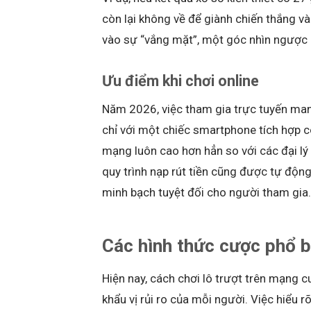
còn lại không về để giành chiến thắng và
vào sự “vắng mặt”, một góc nhìn ngược l
Ưu điểm khi chơi online
Năm 2026, việc tham gia trực tuyến mang 
chỉ với một chiếc smartphone tích hợp cô
mạng luôn cao hơn hẳn so với các đại lý
quy trình nạp rút tiền cũng được tự độn
minh bạch tuyệt đối cho người tham gia.
Các hình thức cược phổ b
Hiện nay, cách chơi lô trượt trên mạng 
khẩu vị rủi ro của mỗi người. Việc hiểu 