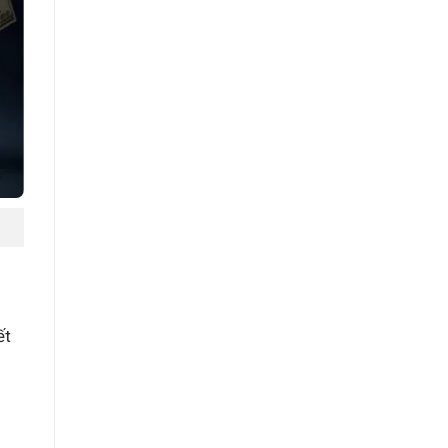
mới
toàn
tập
ết