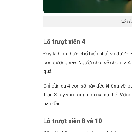
Các h
Lô trượt xiên 4
Đây là hình thức phổ biến nhất và được 
con đường này. Người chơi sẽ chọn ra 4 
quả.
Chỉ cần cả 4 con số này đều không về,
1 ăn 3 tùy vào từng nhà cái cụ thể. Với x
ban đầu.
Lô trượt xiên 8 và 10