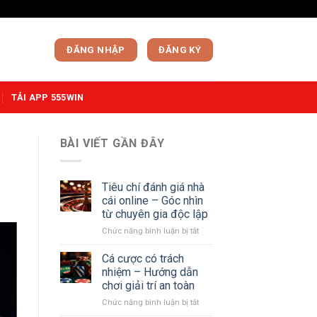
ĐĂNG NHẬP
ĐĂNG KÝ
TẢI APP 555WIN
BÀI VIẾT GẦN ĐÂY
Tiêu chí đánh giá nhà
cái online – Góc nhìn
từ chuyên gia độc lập
Chức năng bình luận bị tắt
ở
Tiêu
chí
Cá cược có trách
đánh
nhiệm – Hướng dẫn
giá
chơi giải trí an toàn
nhà
Chức năng bình luận bị tắt
ở
cái
Cá
online