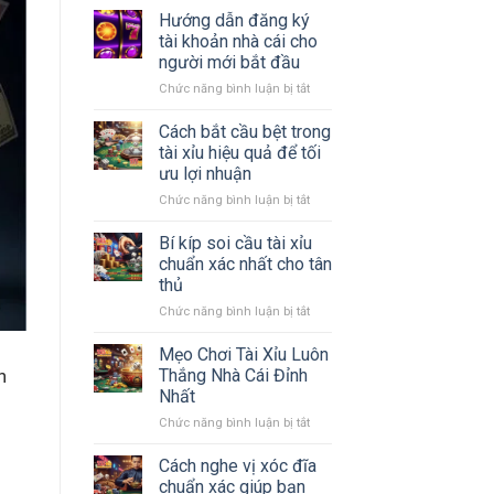
cược
–
Hướng dẫn đăng ký
có
Góc
tài khoản nhà cái cho
trách
nhìn
người mới bắt đầu
nhiệm
từ
Chức năng bình luận bị tắt
ở
–
chuyên
Hướng
Hướng
gia
dẫn
dẫn
Cách bắt cầu bệt trong
độc
đăng
chơi
lập
tài xỉu hiệu quả để tối
ký
giải
ưu lợi nhuận
tài
trí
Chức năng bình luận bị tắt
ở
khoản
an
Cách
nhà
toàn
bắt
cái
Bí kíp soi cầu tài xỉu
cầu
cho
chuẩn xác nhất cho tân
bệt
người
thủ
trong
mới
Chức năng bình luận bị tắt
ở
tài
bắt
Bí
xỉu
đầu
kíp
hiệu
Mẹo Chơi Tài Xỉu Luôn
soi
quả
Thắng Nhà Cái Đỉnh
n
cầu
để
Nhất
tài
tối
Chức năng bình luận bị tắt
ở
xỉu
ưu
Mẹo
chuẩn
lợi
Chơi
xác
Cách nghe vị xóc đĩa
nhuận
Tài
nhất
chuẩn xác giúp bạn