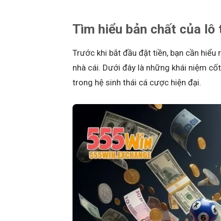
Tìm hiểu bản chất của lô 
Trước khi bắt đầu đặt tiền, bạn cần hiểu
nhà cái. Dưới đây là những khái niệm cốt
trong hệ sinh thái cá cược hiện đại.