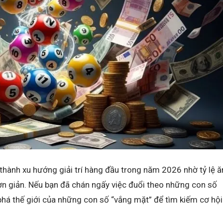
thành xu hướng giải trí hàng đầu trong năm 2026 nhờ tỷ lệ ă
n giản. Nếu bạn đã chán ngấy việc đuổi theo những con số
á thế giới của những con số “vắng mặt” để tìm kiếm cơ hội