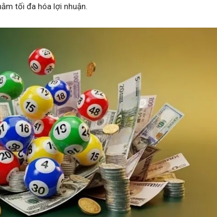
ằm tối đa hóa lợi nhuận.