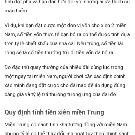
tính đột phá và hấp dẫn hơn đối với những ai ưa thích sự
mạo hiểm.
Ví dụ, khi bạn đặt cược một đơn vị vốn cho xiên 2 miền
Nam, số tiền vốn thực tế bạn bỏ ra có thể được tính dựa
trên tỷ lệ chiết khấu của nhà cái. Nếu trúng, số tiền lãi
ròng sẽ là số tiền thưởng trừ đi tiền vốn đã bỏ ra.
Do đặc thù quay thưởng của nhiều đài cùng lúc trong
một ngày tại miền Nam, người chơi cần xác định chính
xác mình đang đặt cược cho đài nào để áp dụng đúng
bảng giá và tỷ lệ trả thưởng tương ứng của đài đó.
Quy định tính tiền xiên miền Trung
Miền Trung có cách tính khá tương đồng với miền Nam
nhưng tỷ lệ có thể thay đổi linh hoạt tùy theo chính sách