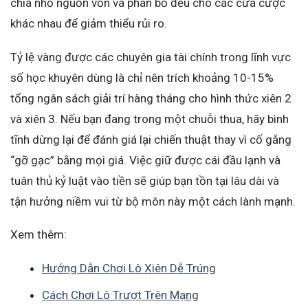
chia nhỏ nguồn vốn và phân bổ đều cho các cửa cược
khác nhau để giảm thiểu rủi ro.
Tỷ lệ vàng được các chuyên gia tài chính trong lĩnh vực
số học khuyên dùng là chỉ nên trích khoảng 10-15%
tổng ngân sách giải trí hàng tháng cho hình thức xiên 2
và xiên 3. Nếu bạn đang trong một chuỗi thua, hãy bình
tĩnh dừng lại để đánh giá lại chiến thuật thay vì cố gắng
“gỡ gạc” bằng mọi giá. Việc giữ được cái đầu lạnh và
tuân thủ kỷ luật vào tiền sẽ giúp bạn tồn tại lâu dài và
tận hưởng niềm vui từ bộ môn này một cách lành mạnh.
Xem thêm:
Hướng Dẫn Chơi Lô Xiên Dễ Trúng
Cách Chơi Lô Trượt Trên Mạng