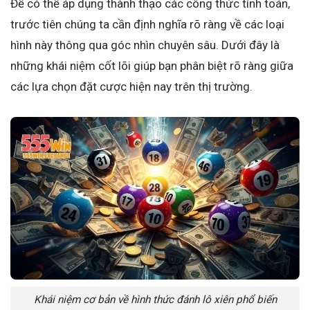
Để có thể áp dụng thành thạo các công thức tính toán,
trước tiên chúng ta cần định nghĩa rõ ràng về các loại
hình này thông qua góc nhìn chuyên sâu. Dưới đây là
những khái niệm cốt lõi giúp bạn phân biệt rõ ràng giữa
các lựa chọn đặt cược hiện nay trên thị trường.
Khái niệm cơ bản về hình thức đánh lô xiên phổ biến