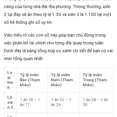
riêng của từng nhà đài địa phương. Thông thường, xiên
2 tại đây sẽ ăn theo tỷ lệ 1:30 và xiên 3 là 1:150 tại một
số hệ thống ghi số uy tín.
Việc hiểu rõ các con số này giúp bạn chủ động trong
việc phân bổ tài chính cho từng đài quay trong tuần.
Dưới đây là bảng tổng hợp so sánh chi tiết để bạn có cái
nhìn tổng quan nhất:
Lo
Tỷ lệ miền
Tỷ lệ miền
Tỷ lệ miền
ại
Bắc (Tham
Nam (Tham
Trung (Tham
hìn
khảo)
khảo)
khảo)
h
Lô
1 ăn 10 – 1
1 ăn 25 – 1
1 ăn 28 – 1 ăn
xiê
ăn 17
ăn 29
30
n 2