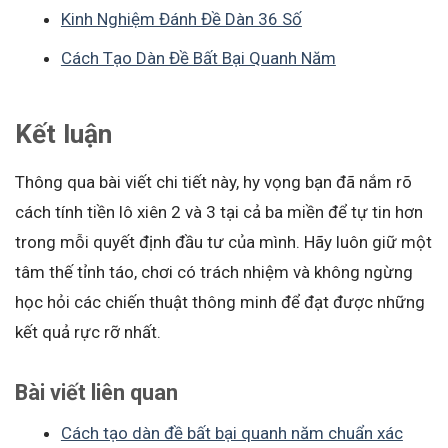
Kinh Nghiệm Đánh Đề Dàn 36 Số
Cách Tạo Dàn Đề Bất Bại Quanh Năm
Kết luận
Thông qua bài viết chi tiết này, hy vọng bạn đã nắm rõ
cách tính tiền lô xiên 2 và 3 tại cả ba miền để tự tin hơn
trong mỗi quyết định đầu tư của mình. Hãy luôn giữ một
tâm thế tỉnh táo, chơi có trách nhiệm và không ngừng
học hỏi các chiến thuật thông minh để đạt được những
kết quả rực rỡ nhất.
Bài viết liên quan
Cách tạo dàn đề bất bại quanh năm chuẩn xác