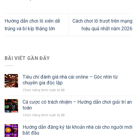
Hướng dẫn chơi lô xiên dễ
Cách chơi lô trượt trên mạng
trúng và bí kíp thắng lớn
hiệu quả nhất năm 2026
BÀI VIẾT GẦN ĐÂY
Tiêu chí đánh giá nhà cái online – Góc nhìn từ
chuyên gia độc lập
Chức năng bình luận bị tắt
ở
Tiêu
chí
Cá cược có trách nhiệm – Hướng dẫn chơi giải trí an
đánh
toàn
giá
Chức năng bình luận bị tắt
ở
nhà
Cá
cái
cược
Hướng dẫn đăng ký tài khoản nhà cái cho người mới
online
có
–
bắt đầu
trách
Góc