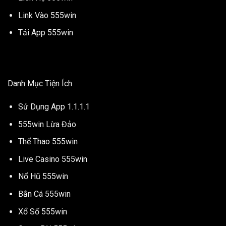
Link Vào 555win
Tải App 555win
Danh Mục Tiện Ích
Sử Dụng App 1.1.1.1
555win Lừa Đảo
Thể Thao 555win
Live Casino 555win
Nổ Hũ 555win
Bắn Cá 555win
Xổ Số 555win