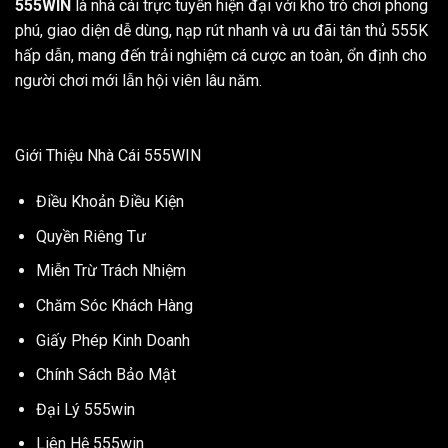
555WIN
là nhà cái trực tuyến hiện đại với kho trò chơi phong
phú, giao diện dễ dùng, nạp rút nhanh và ưu đãi tân thủ 555K
hấp dẫn, mang đến trải nghiệm cá cược an toàn, ổn định cho
người chơi mới lẫn hội viên lâu năm.
Giới Thiệu Nhà Cái 555WIN
Điều Khoản Điều Kiện
Quyền Riêng Tư
Miễn Trừ Trách Nhiệm
Chăm Sóc Khách Hàng
Giấy Phép Kinh Doanh
Chính Sách Bảo Mật
Đại Lý 555win
Liên Hệ 555win