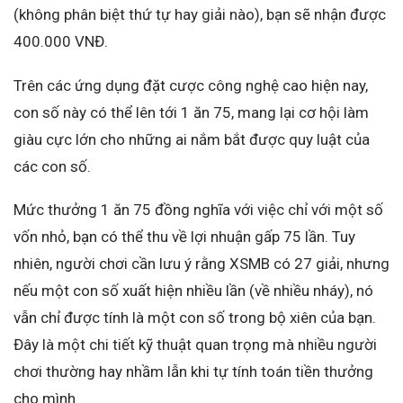
(không phân biệt thứ tự hay giải nào), bạn sẽ nhận được
400.000 VNĐ.
Trên các ứng dụng đặt cược công nghệ cao hiện nay,
con số này có thể lên tới 1 ăn 75, mang lại cơ hội làm
giàu cực lớn cho những ai nắm bắt được quy luật của
các con số.
Mức thưởng 1 ăn 75 đồng nghĩa với việc chỉ với một số
vốn nhỏ, bạn có thể thu về lợi nhuận gấp 75 lần. Tuy
nhiên, người chơi cần lưu ý rằng XSMB có 27 giải, nhưng
nếu một con số xuất hiện nhiều lần (về nhiều nháy), nó
vẫn chỉ được tính là một con số trong bộ xiên của bạn.
Đây là một chi tiết kỹ thuật quan trọng mà nhiều người
chơi thường hay nhầm lẫn khi tự tính toán tiền thưởng
cho mình.