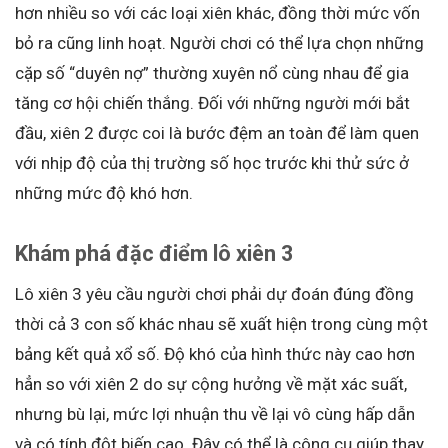
hơn nhiều so với các loại xiên khác, đồng thời mức vốn
bỏ ra cũng linh hoạt. Người chơi có thể lựa chọn những
cặp số “duyên nợ” thường xuyên nổ cùng nhau để gia
tăng cơ hội chiến thắng. Đối với những người mới bắt
đầu, xiên 2 được coi là bước đệm an toàn để làm quen
với nhịp độ của thị trường số học trước khi thử sức ở
những mức độ khó hơn.
Khám phá đặc điểm lô xiên 3
Lô xiên 3 yêu cầu người chơi phải dự đoán đúng đồng
thời cả 3 con số khác nhau sẽ xuất hiện trong cùng một
bảng kết quả xổ số. Độ khó của hình thức này cao hơn
hẳn so với xiên 2 do sự cộng hưởng về mặt xác suất,
nhưng bù lại, mức lợi nhuận thu về lại vô cùng hấp dẫn
và có tính đột biến cao. Đây có thể là công cụ giúp thay