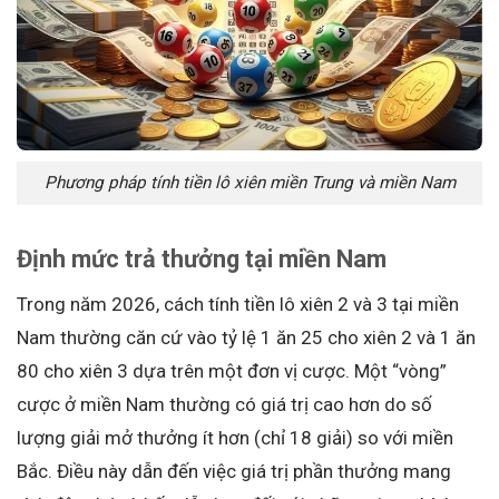
Phương pháp tính tiền lô xiên miền Trung và miền Nam
Định mức trả thưởng tại miền Nam
Trong năm 2026, cách tính tiền lô xiên 2 và 3 tại miền
Nam thường căn cứ vào tỷ lệ 1 ăn 25 cho xiên 2 và 1 ăn
80 cho xiên 3 dựa trên một đơn vị cược. Một “vòng”
cược ở miền Nam thường có giá trị cao hơn do số
lượng giải mở thưởng ít hơn (chỉ 18 giải) so với miền
Bắc. Điều này dẫn đến việc giá trị phần thưởng mang