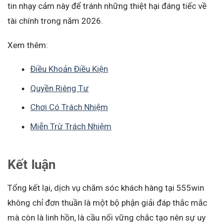
tin nhạy cảm này để tránh những thiệt hại đáng tiếc về
tài chính trong năm 2026.
Xem thêm:
Điều Khoản Điều Kiện
Quyền Riêng Tư
Chơi Có Trách Nhiệm
Miễn Trừ Trách Nhiệm
Kết luận
Tổng kết lại, dịch vụ chăm sóc khách hàng tại 555win
không chỉ đơn thuần là một bộ phận giải đáp thắc mắc
mà còn là linh hồn, là cầu nối vững chắc tạo nên sự uy