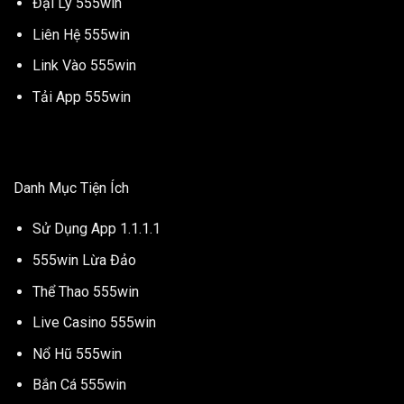
Đại Lý 555win
Liên Hệ 555win
Link Vào 555win
Tải App 555win
Danh Mục Tiện Ích
Sử Dụng App 1.1.1.1
555win Lừa Đảo
Thể Thao 555win
Live Casino 555win
Nổ Hũ 555win
Bắn Cá 555win