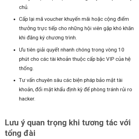
chủ.
Cấp lại mã voucher khuyến mãi hoặc cộng điểm
thưởng trực tiếp cho những hội viên gặp khó khăn
khi đăng ký chương trình.
Ưu tiên giải quyết nhanh chóng trong vòng 10
phút cho các tài khoản thuộc cấp bậc VIP của hệ
thống.
Tư vấn chuyên sâu các biện pháp bảo mật tài
khoản, đổi mật khẩu định kỳ để phòng tránh rủi ro
hacker.
Lưu ý quan trọng khi tương tác với
tổng đài