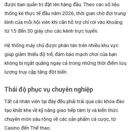
được ban quản trị đặt lên hàng đầu. Theo các số liệu
thống kê thực tế đầu năm 2026, thời gian chờ đợi trung
bình của mỗi hội viên khi cần hỗ trợ chỉ rơi vào khoảng
từ 15 đến 30 giây cho các kênh trực tuyến.
Hệ thống máy chủ được phân tán trên nhiều khu vực
giúp giảm thiểu độ trễ, đảm bảo mạch chơi của bạn
không bị ngắt quãng ngay cả trong những thời điểm lưu
lượng truy cập tăng đột biến.
Thái độ phục vụ chuyên nghiệp
Tất cả nhân viên tại đây đều phải trải qua các khóa đào
tạo khắt khe về kỹ năng giao tiếp tâm lý và kiến thức
chuyên môn sâu rộng về các sản phẩm cá cược, từ
Casino đến Thể thao.