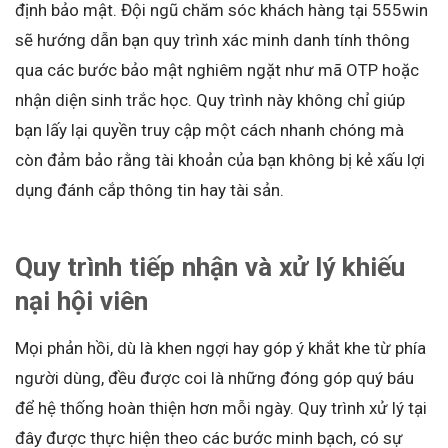
định bảo mật. Đội ngũ chăm sóc khách hàng tại 555win
sẽ hướng dẫn bạn quy trình xác minh danh tính thông
qua các bước bảo mật nghiêm ngặt như mã OTP hoặc
nhận diện sinh trắc học. Quy trình này không chỉ giúp
bạn lấy lại quyền truy cập một cách nhanh chóng mà
còn đảm bảo rằng tài khoản của bạn không bị kẻ xấu lợi
dụng đánh cắp thông tin hay tài sản.
Quy trình tiếp nhận và xử lý khiếu
nại hội viên
Mọi phản hồi, dù là khen ngợi hay góp ý khắt khe từ phía
người dùng, đều được coi là những đóng góp quý báu
để hệ thống hoàn thiện hơn mỗi ngày. Quy trình xử lý tại
đây được thực hiện theo các bước minh bạch, có sự