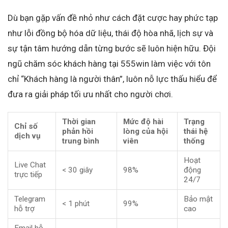
Dù bạn gặp vấn đề nhỏ như cách đặt cược hay phức tạp
như lỗi đồng bộ hóa dữ liệu, thái độ hòa nhã, lịch sự và
sự tận tâm hướng dẫn từng bước sẽ luôn hiện hữu. Đội
ngũ chăm sóc khách hàng tại 555win làm việc với tôn
chỉ “Khách hàng là người thân”, luôn nỗ lực thấu hiểu để
đưa ra giải pháp tối ưu nhất cho người chơi.
Thời gian
Mức độ hài
Trạng
Chỉ số
phản hồi
lòng của hội
thái hệ
dịch vụ
trung bình
viên
thống
Hoạt
Live Chat
< 30 giây
98%
động
trực tiếp
24/7
Telegram
Bảo mật
< 1 phút
99%
hỗ trợ
cao