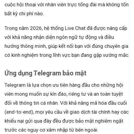
cuộc hội thoại với nhân viên trực tổng đài mà không tốn
bất kỳ chi phí nào.
Trong năm 2026, hệ thống Live Chat đã được nâng cấp
với khả năng nhận diện ngôn ngữ tự động và điều
hướng thông minh, giúp kết nối bạn với đúng chuyên gia
có kinh nghiệm trong lĩnh vực bạn đang gặp vướng mắc.
Ứng dụng Telegram bảo mật
Telegram là lựa chọn ưu tiên hàng đầu cho những hội
viên mong muốn sự kín đáo, riêng tư và an toàn tuyệt
đối về thông tin cá nhân. Với khả năng mã hóa đầu cuối
(end-to-end), mọi yêu cầu về giao dịch tài chính hay các
khiếu nại gửi qua đây đều được bảo mật nghiêm ngặt
trước các nguy cơ xâm nhập từ bên ngoài.