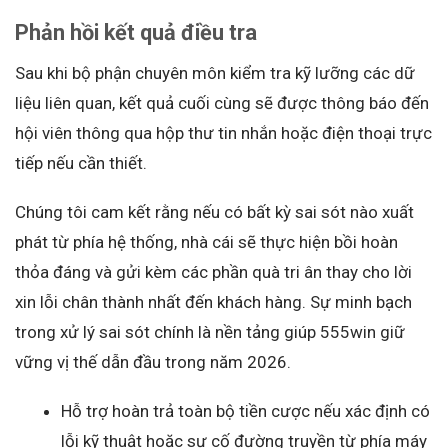
Phản hồi kết quả điều tra
Sau khi bộ phận chuyên môn kiểm tra kỹ lưỡng các dữ
liệu liên quan, kết quả cuối cùng sẽ được thông báo đến
hội viên thông qua hộp thư tin nhắn hoặc điện thoại trực
tiếp nếu cần thiết.
Chúng tôi cam kết rằng nếu có bất kỳ sai sót nào xuất
phát từ phía hệ thống, nhà cái sẽ thực hiện bồi hoàn
thỏa đáng và gửi kèm các phần quà tri ân thay cho lời
xin lỗi chân thành nhất đến khách hàng. Sự minh bạch
trong xử lý sai sót chính là nền tảng giúp 555win giữ
vững vị thế dẫn đầu trong năm 2026.
Hỗ trợ hoàn trả toàn bộ tiền cược nếu xác định có
lỗi kỹ thuật hoặc sự cố đường truyền từ phía máy