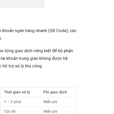
yển khoản ngân hàng nhanh (QR Code), các
6.
o từng giao dịch riêng biệt để bộ phận
c tài khoản trung gian không được hệ
 hỗ trợ xử lý thủ công.
Thời gian xử lý
Phí giao dịch
1 – 3 phút
Miễn phí
Tức thì
Miễn phí