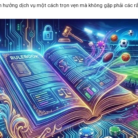
ận hưởng dịch vụ một cách trọn vẹn mà không gặp phải các rắc