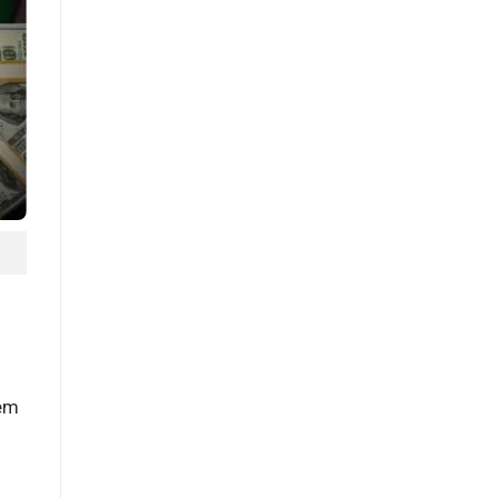
mới
toàn
tập
xem