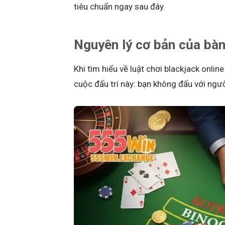
tiêu chuẩn ngay sau đây.
Nguyên lý cơ bản của bà
Khi tìm hiểu về luật chơi blackjack onli
cuộc đấu trí này: bạn không đấu với ngườ