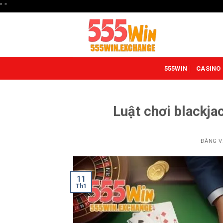
"
"
Bỏ
qua
nội
dung
555WIN
CASINO
Luật chơi blackja
ĐĂNG 
11
Th1