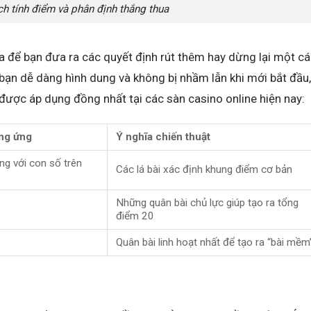
ách tính điểm và phân định thắng thua
hóa để bạn đưa ra các quyết định rút thêm hay dừng lại một c
bạn dễ dàng hình dung và không bị nhầm lẫn khi mới bắt đầu,
 được áp dụng đồng nhất tại các sàn casino online hiện nay:
ơng ứng
Ý nghĩa chiến thuật
g với con số trên
Các lá bài xác định khung điểm cơ bản
Những quân bài chủ lực giúp tạo ra tổng
điểm 20
Quân bài linh hoạt nhất để tạo ra “bài mềm