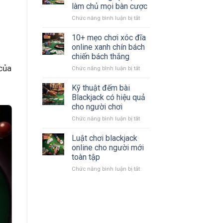
Xỉu
cho
làm chủ mọi bàn cược
Luôn
tân
Chức năng bình luận bị tắt
ở
Thắng
thủ
Cách
Nhà
nghe
Cái
10+ mẹo chơi xóc đĩa
vị
Đỉnh
online xanh chín bách
xóc
Nhất
chiến bách thắng
đĩa
 của
Chức năng bình luận bị tắt
ở
chuẩn
10+
xác
mẹo
giúp
Kỹ thuật đếm bài
chơi
bạn
Blackjack có hiệu quả
xóc
làm
cho người chơi
đĩa
chủ
Chức năng bình luận bị tắt
ở
online
mọi
Kỹ
xanh
bàn
thuật
chín
Luật chơi blackjack
cược
đếm
bách
online cho người mới
bài
chiến
toàn tập
Blackjack
bách
Chức năng bình luận bị tắt
ở
có
thắng
Luật
hiệu
chơi
quả
blackjack
cho
online
người
cho
chơi
người