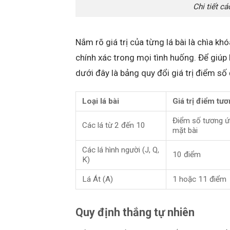
Chi tiết c
Nắm rõ giá trị của từng lá bài là chìa k
chính xác trong mọi tình huống.
Để giúp 
dưới đây là bảng quy đổi giá trị điểm số
Loại lá bài
Giá trị điểm tư
Điểm số tương ứn
Các lá từ 2 đến 10
mặt bài
Các lá hình người (J, Q,
10 điểm
K)
Lá Át (A)
1 hoặc 11 điểm
Quy định thắng tự nhiên