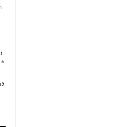
á
ật
nh
 số